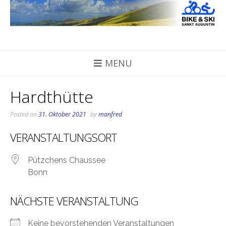
Skip
to
content
MENU
Hardthütte
Posted on
31. Oktober 2021
by
manfred
VERANSTALTUNGSORT
Pützchens Chaussee
Bonn
NÄCHSTE VERANSTALTUNG
Keine bevorstehenden Veranstaltungen